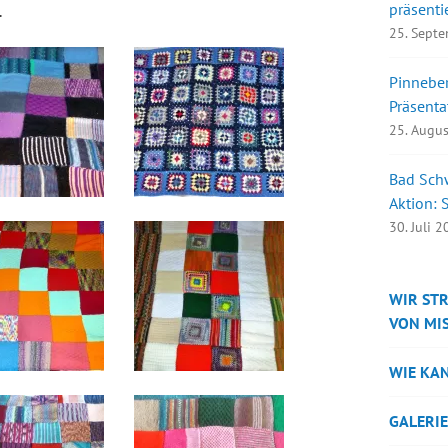
präsenti
.
25. Sept
Pinneberg
Präsent
25. Augu
Bad Schw
Aktion: 
30. Juli 
WIR STR
VON MI
WIE KA
GALERIE