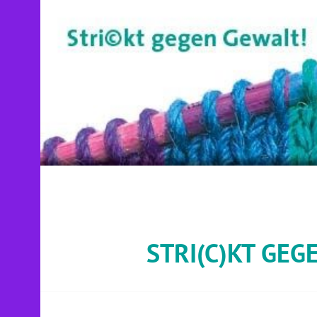
Springe
zum
Inhalt
STRI(C)KT GEG