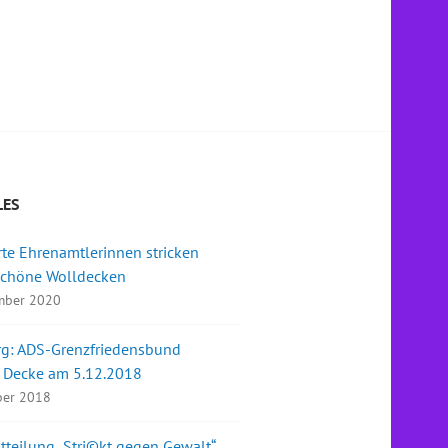
LES
te Ehrenamtlerinnen stricken
chöne Wolldecken
mber 2020
rg: ADS-Grenzfriedensbund
t Decke am 5.12.2018
ber 2018
tteilung „Stri©kt gegen Gewalt“