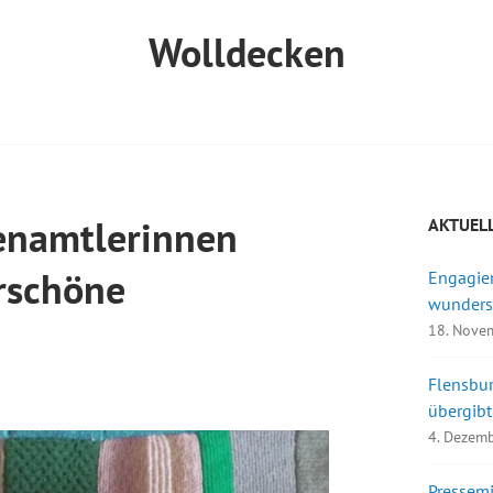
Wolldecken
enamtlerinnen
AKTUEL
rschöne
Engagier
wunders
18. Nove
Flensbu
übergib
4. Dezem
Pressemi