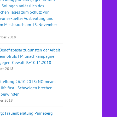
n Solingen anlässlich des
schen Tages zum Schutz von
vor sexueller Ausbeutung und
em Missbrauch am 18. November
mber 2018
Benefizbasar zugunsten der Arbeit
uennotrufs | Mitmachkampagne
t-gegen-Gewalt 9.+10.11.2018
ber 2018
itteilung 26.10.2018: NO means
life first | Schweigen brechen –
überwinden
ber 2018
rg: Frauenberatung Pinneberg