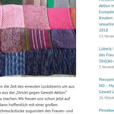
Aktion i
Europäi
Kindern 
sexuell
2018
13. Nove
Lübeck: 
des Fra
Stri(c)k
7. Novem
Pressem
NO – My 
en die Zeit des erneuten Lockdowns um aus
Gewalt 
aus der „Strickt gegen Gewalt-Aktion“
26. Okto
 machen. Wir freuen uns schon jetzt auf
ann hoffentlich mit einer großen
Pinnebe
n Schmuckstücke zugunsten des Frauen- und