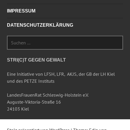
IMPRESSUM
DATENSCHUTZERKLÄRUNG
Suchen
nach:
STRI(C)T GEGEN GEWALT
Eine Initiative von LFSH, LFR, AKJS, der GB der LH Kiel
und des PETZE Instituts
LandesFrauenRat Schleswig-Holstein e.V.
Auguste-Viktoria-Straße 16
24103 Kiel
Stolz präsentiert von WordPress
|
Theme: Edin von