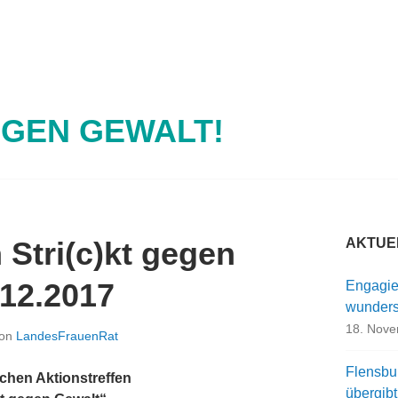
EGEN GEWALT!
 Stri(c)kt gegen
AKTUE
12.2017
Engagie
wunders
18. Nov
on
LandesFrauenRat
Flensbu
chen Aktionstreffen
übergib