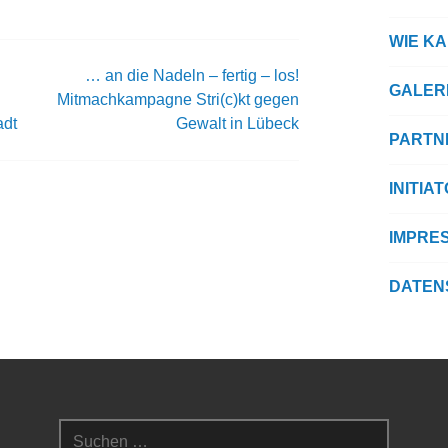
WIE K
… an die Nadeln – fertig – los!
GALER
Mitmachkampagne Stri(c)kt gegen
adt
Gewalt in Lübeck
PARTN
INITIA
IMPRE
DATEN
Suchen