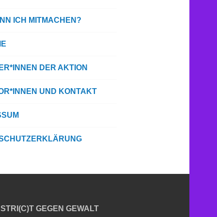
ANN ICH MITMACHEN?
IE
ER*INNEN DER AKTION
TOR*INNEN UND KONTAKT
SSUM
SCHUTZERKLÄRUNG
STRI(C)T GEGEN GEWALT