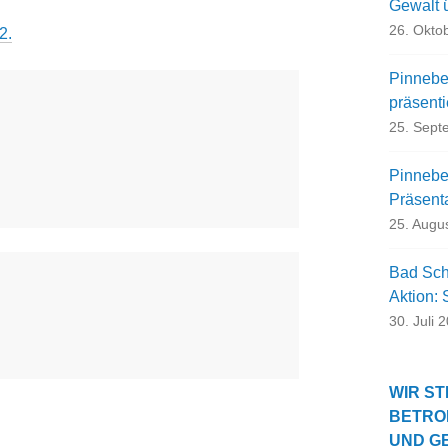
Gewalt 
26. Okto
2.
Pinnebe
präsent
25. Sept
Pinneber
Präsent
25. Augu
Bad Sch
Aktion:
30. Juli 
WIR ST
BETRO
UND G