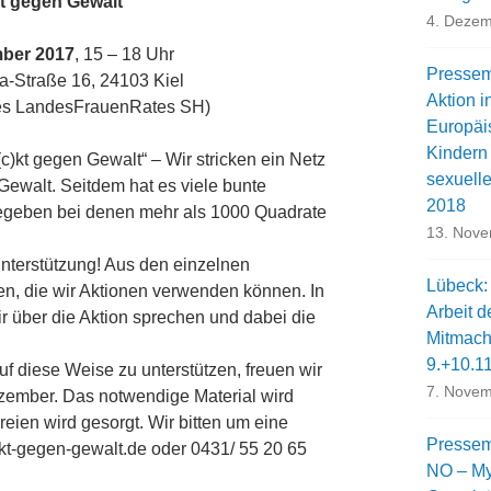
kt gegen Gewalt“
4. Dezem
mber 2017
, 15 – 18 Uhr
Pressemi
a-Straße 16, 24103 Kiel
Aktion i
des LandesFrauenRates SH)
Europäi
Kindern
(c)kt gegen Gewalt“ – Wir stricken ein Netz
sexuell
 Gewalt. Seitdem hat es viele bunte
2018
gegeben bei denen mehr als 1000 Quadrate
13. Nov
nterstützung! Aus den einzelnen
Lübeck:
n, die wir Aktionen verwenden können. In
Arbeit d
r über die Aktion sprechen und dabei die
Mitmach
9.+10.1
f diese Weise zu unterstützen, freuen wir
7. Novem
zember. Das notwendige Material wird
reien wird gesorgt. Wir bitten um eine
Pressem
kt-gegen-gewalt.de oder 0431/ 55 20 65
NO – My 