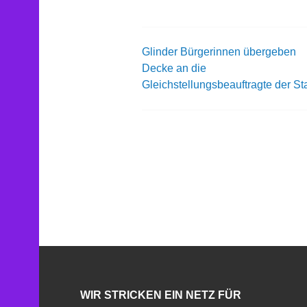
Glinder Bürgerinnen übergeben
Beitrags-
Decke an die
Gleichstellungsbeauftragte der St
Navigation
WIR STRICKEN EIN NETZ FÜR