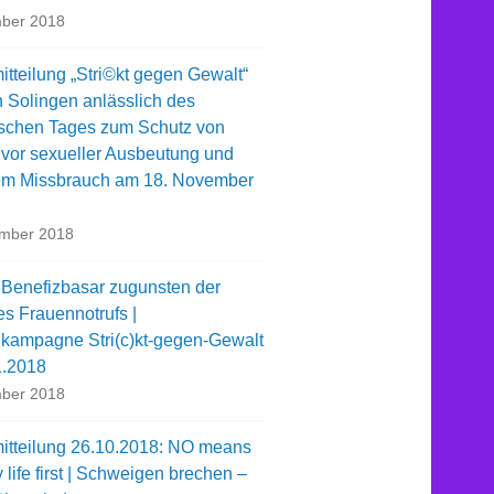
ber 2018
tteilung „Stri©kt gegen Gewalt“
n Solingen anlässlich des
schen Tages zum Schutz von
 vor sexueller Ausbeutung und
em Missbrauch am 18. November
ember 2018
 Benefizbasar zugunsten der
es Frauennotrufs |
kampagne Stri(c)kt-gegen-Gewalt
1.2018
ber 2018
itteilung 26.10.2018: NO means
life first | Schweigen brechen –