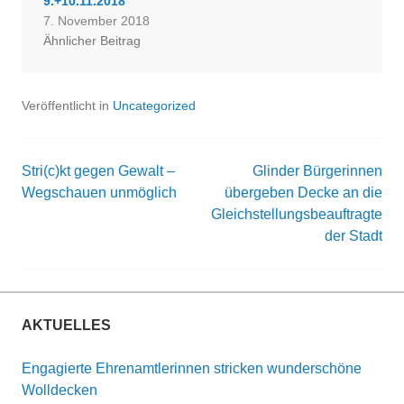
9.+10.11.2018
7. November 2018
Ähnlicher Beitrag
Veröffentlicht in
Uncategorized
Stri(c)kt gegen Gewalt –
Glinder Bürgerinnen
Beitrags-
Wegschauen unmöglich
übergeben Decke an die
Gleichstellungsbeauftragte
Navigation
der Stadt
AKTUELLES
Engagierte Ehrenamtlerinnen stricken wunderschöne
Wolldecken