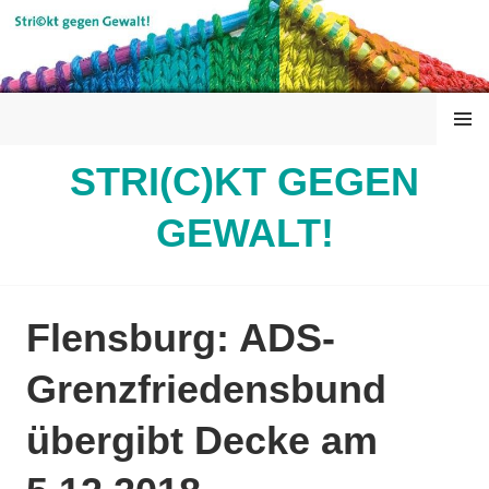
Springe
zum
Inhalt
MENÜ
STRI(C)KT GEGEN
GEWALT!
Flensburg: ADS-
Grenzfriedensbund
übergibt Decke am