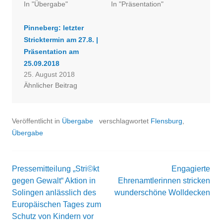
In "Übergabe"
In "Präsentation"
Pinneberg: letzter
Stricktermin am 27.8. |
Präsentation am
25.09.2018
25. August 2018
Ähnlicher Beitrag
Veröffentlicht in
Übergabe
verschlagwortet
Flensburg
,
Übergabe
Pressemitteilung „Stri©kt
Engagierte
Beitrags-
gegen Gewalt“ Aktion in
Ehrenamtlerinnen stricken
Solingen anlässlich des
wunderschöne Wolldecken
Navigation
Europäischen Tages zum
Schutz von Kindern vor