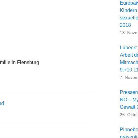
Europäi
Kindern
sexuell
2018
13. Nov
Lübeck:
Arbeit d
milie in Flensburg
Mitmach
9.+10.1
7. Novem
Pressem
NO – My 
nd
Gewalt 
26. Okto
Pinnebe
präsent