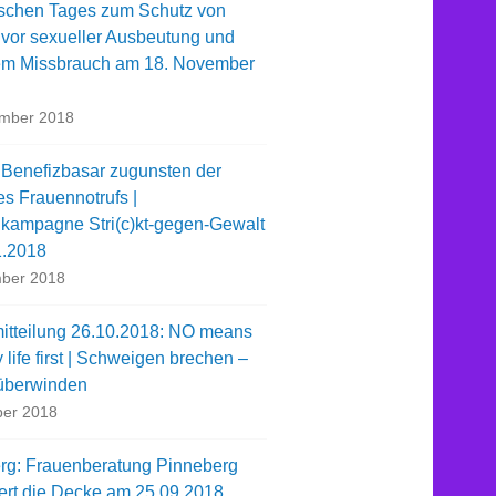
schen Tages zum Schutz von
 vor sexueller Ausbeutung und
em Missbrauch am 18. November
ember 2018
 Benefizbasar zugunsten der
es Frauennotrufs |
kampagne Stri(c)kt-gegen-Gewalt
1.2018
ber 2018
itteilung 26.10.2018: NO means
life first | Schweigen brechen –
überwinden
ber 2018
rg: Frauenberatung Pinneberg
iert die Decke am 25.09.2018