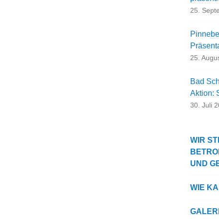
25. Sept
Pinneber
Präsent
25. Augu
Bad Sch
Aktion:
30. Juli 
WIR ST
BETRO
UND G
WIE K
GALER