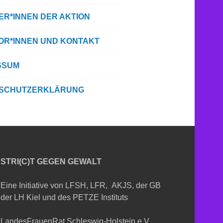
ER*INNEN DER AKTION
TOR*INNEN UND KONTAKT
SSUM
SCHUTZERKLÄRUNG
STRI(C)T GEGEN GEWALT
Eine Initiative von LFSH, LFR, AKJS, der GB
der LH Kiel und des PETZE Instituts
LandesFrauenRat Schleswig-Holstein e.V.