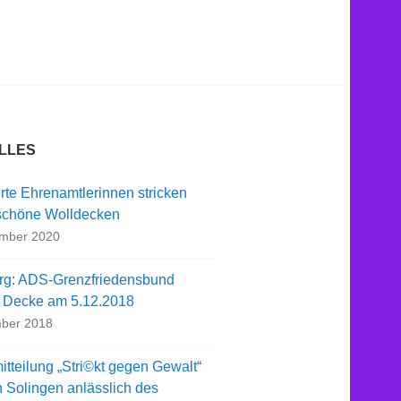
LLES
rte Ehrenamtlerinnen stricken
chöne Wolldecken
ember 2020
rg: ADS-Grenzfriedensbund
t Decke am 5.12.2018
ber 2018
tteilung „Stri©kt gegen Gewalt“
n Solingen anlässlich des