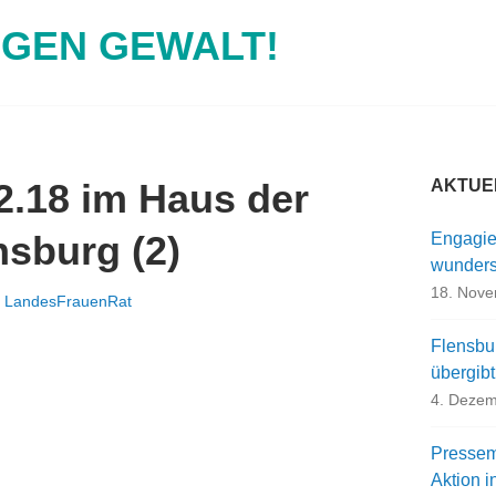
EGEN GEWALT!
2.18 im Haus der
AKTUE
nsburg (2)
Engagie
wunders
18. Nov
n
LandesFrauenRat
Flensbu
übergib
4. Dezem
Pressemi
Aktion i