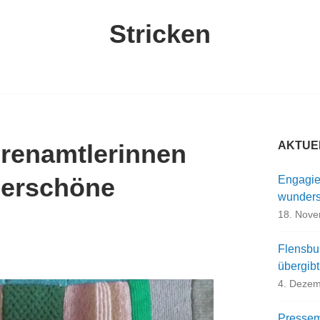
Stricken
hrenamtlerinnen
AKTUE
derschöne
Engagie
wunders
18. Nov
Flensbu
übergib
4. Dezem
Pressemi