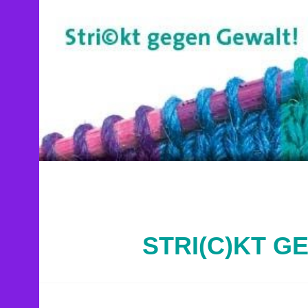
Springe
zum
Inhalt
STRI(C)KT G