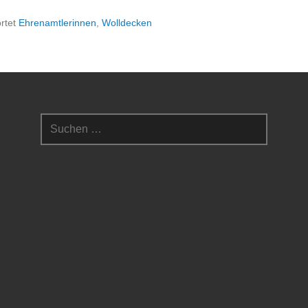
rtet
Ehrenamtlerinnen
,
Wolldecken
Suchen
nach: