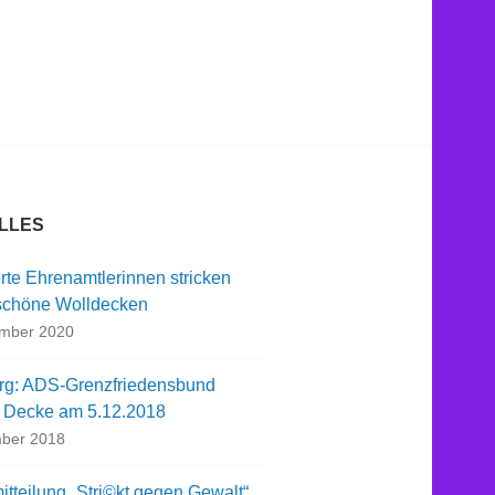
LLES
rte Ehrenamtlerinnen stricken
chöne Wolldecken
ember 2020
rg: ADS-Grenzfriedensbund
t Decke am 5.12.2018
ber 2018
tteilung „Stri©kt gegen Gewalt“