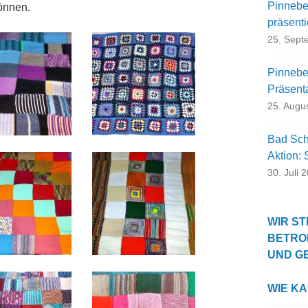
Pinnebe
önnen.
präsent
25. Sept
Pinneber
Präsent
25. Augu
Bad Sch
Aktion:
30. Juli 
WIR ST
BETRO
UND G
WIE K