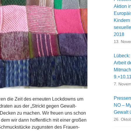
Aktion i
Europäi
Kindern
sexuell
2018
13. Nov
Lübeck:
Arbeit d
Mitmach
9.+10.1
7. Novem
Pressem
zen die Zeit des erneuten Lockdowns um
NO – My 
raten aus der „Strickt gegen Gewalt-
Gewalt 
 Decken zu machen. Wir freuen uns schon
26. Okto
 dem wir dann hoffentlich mit einer großen
en Schmuckstücke zugunsten des Frauen-