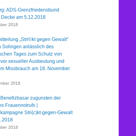
rg: ADS-Grenzfriedensbund
t Decke am 5.12.2018
ber 2018
tteilung „Stri©kt gegen Gewalt“
n Solingen anlässlich des
schen Tages zum Schutz von
 vor sexueller Ausbeutung und
em Missbrauch am 18. November
ember 2018
 Benefizbasar zugunsten der
es Frauennotrufs |
kampagne Stri(c)kt-gegen-Gewalt
1.2018
ber 2018