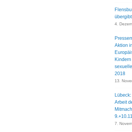
Flensbu
übergib
4. Dezem
Pressemi
Aktion i
Europäi
Kindern
sexuell
2018
13. Nov
Lübeck:
Arbeit d
Mitmach
9.+10.1
7. Novem