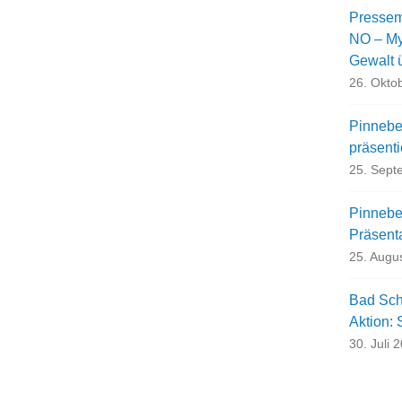
Pressem
NO – My 
Gewalt 
26. Okto
Pinnebe
präsent
25. Sept
Pinneber
Präsent
25. Augu
Bad Sch
Aktion:
30. Juli 